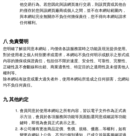
他交易行為。若您因此與該網頁進行交易，則該買賣或其他合
約僅存於您與該網頁廠商或個人之間，並不在本網站範圍內，
與本網站完全無關亦不負任何擔保責任，您不得向本網站請求
任何權利。
八 免責聲明
您明確了解並同意本網站，均僅依各該服務當時之功能及現況提供使用。
對於使用者之個人特別要求或需求，本網站不負任何明示或默示之形式或
內容的擔保或保證責任，包括但不限於速度、安全性、可靠性、完整性、
正確性及不會斷線和出錯、商業適售性、特定目的之適用性及未侵害他人
權利等。
除本網站有故意或重大過失者外，使用本網站所造成之任何損害，北網站
均不負任何責任。
九 其他約定
會員同意於使用本網站之所有內容，皆以電子文件作為正式表
示方法，會員於各項服務與功能等頁面點選同意或確認等功能
鍵時，即視為會員正式表示之意。
本公司擁有更改商品定價、售價、規格、優惠…等權利，如有
變更在網站上公告，不另行個別通知，已成立並與客服確認過