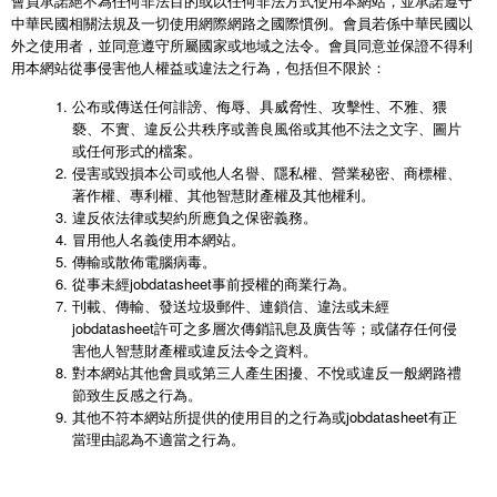
會員承諾絕不為任何非法目的或以任何非法方式使用本網站，並承諾遵守
中華民國相關法規及一切使用網際網路之國際慣例。會員若係中華民國以
外之使用者，並同意遵守所屬國家或地域之法令。會員同意並保證不得利
用本網站從事侵害他人權益或違法之行為，包括但不限於：
公布或傳送任何誹謗、侮辱、具威脅性、攻擊性、不雅、猥
褻、不實、違反公共秩序或善良風俗或其他不法之文字、圖片
或任何形式的檔案。
侵害或毀損本公司或他人名譽、隱私權、營業秘密、商標權、
著作權、專利權、其他智慧財產權及其他權利。
違反依法律或契約所應負之保密義務。
冒用他人名義使用本網站。
傳輸或散佈電腦病毒。
從事未經jobdatasheet事前授權的商業行為。
刊載、傳輸、發送垃圾郵件、連鎖信、違法或未經
jobdatasheet許可之多層次傳銷訊息及廣告等；或儲存任何侵
害他人智慧財產權或違反法令之資料。
對本網站其他會員或第三人產生困擾、不悅或違反一般網路禮
節致生反感之行為。
其他不符本網站所提供的使用目的之行為或jobdatasheet有正
當理由認為不適當之行為。