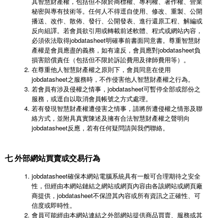
其智慧財產權，包括但不限於商標權、專利權、著作權、營業
秘密與專有技術等。任何人不得逕自使用、修改、重製、公開
播送、改作、散佈、發行、公開發表、進行還原工程、解編或
反向組譯。若會員欲引用或轉載前述軟體、程式或網站內容，
必須依法取得jobdatasheet明確事前書面同意書。尊重智慧財
產權是會員應盡的義務，如有違反，會員應對jobdatasheet負
損害賠償責任（包括但不限於訴訟費用及律師費用等）。
在尊重他人智慧財產權之原則下，會員同意在使用
jobdatasheet之服務時，不作侵害他人智慧財產權之行為。
若會員有涉及侵權之情事，jobdatasheet可暫停全部或部份之
服務，或逕自以取消會員帳號之方式處理。
若有發現智慧財產權遭侵害之情事，請將所遭侵權之情形及聯
絡方式，並附具真實陳述及擁有合法智慧財產權之聲明向
jobdatasheet反應，若有任何疑問請與我們聯絡。
七 外部網站買賣或交易行為
jobdatasheet確保本網站電腦系統具有一般可合理期待之安全
性，但經由本網站鏈結之網站或網頁內容由各該網站或網頁廠
商提供，jobdatasheet不保證其內容或所有資訊之正確性、可
信度或即時性。
會員可能經由本網站連結之外部網站提供商品買賣、服務或其