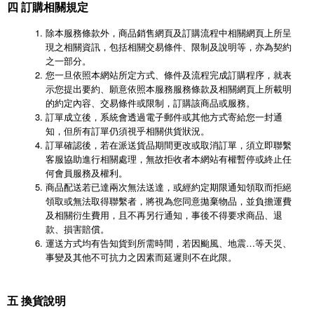
四 訂購相關規定
除本服務條款外，商品銷售網頁及訂購流程中相關網頁上所呈
現之相關資訊，包括相關交易條件、限制及說明等，亦為契約
之一部分。
您一旦依照本網站所定方式、條件及流程完成訂購程序，就表
示您提出要約、願意依照本服務服務條款及相關網頁上所載明
的約定內容、交易條件或限制，訂購該商品或服務。
訂單成立後，系統會透過電子郵件或其他方式寄給您一封通
知，但所有訂單仍須視乎相關供貨狀況。
訂單確認後，若在派送貨品期間更改或取消訂單，須立即聯繫
客服協助進行相關處理，無故拒收者本網站有權暫停或終止任
何會員服務及權利。
商品配送若已達兩次無法送達，或經約定期限通知領取而拒絕
領取或無法取得聯繫者，將視為您同意拋棄物品，並負擔運費
及相關衍生費用，且不再另行通知，事後不得要求商品、退
款、損害賠償。
運送方式均有告知貨到所需時間，若因颱風、地震…等天災、
事變及其他不可抗力之因素而延遲則不在此限。
五 換貨說明