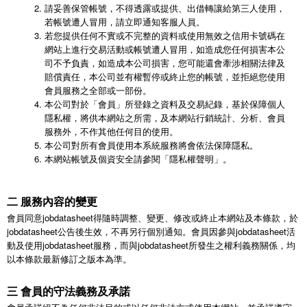
請妥善保管帳號，不得透露或提供、出借轉讓給第三人使用，
若帳號遭人冒用，請立即通知客服人員。
若您提供任何不實或不完整的資料或使用無效之信用卡號碼在
網站上進行交易活動或帳號遭人冒用，如造成您任何損害本公
司不予負責，如造成本公司損害，您可能還會牽涉相關法律及
賠償責任，本公司並有權暫停或終止您的帳號，並拒絕您使用
會員服務之全部或一部份。
本公司對於「會員」所登錄之資料及交易紀錄，基於保障個人
隱私權，將供本網站之所需，及本網站行銷統計、分析、會員
服務外，不作其他任何目的使用。
本公司對所有會員使用本系統服務將會依法保障隱私。
本網站帳號及個資安全請參閱「隱私權聲明」。
二 服務內容的變更
會員同意jobdatasheet得隨時調整、變更、修改或終止本網站及本條款，於
jobdatasheet公告後生效，不再另行個別通知。會員因參與jobdatasheet活
動及使用jobdatasheet服務，而與jobdatasheet所發生之權利義務關係，均
以本條款最新修訂之版本為準。
三 會員的守法義務及承諾