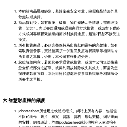
本網站商品屬服飾類，基於衛生安全考量，除瑕疵品情形外其
餘無法退換貨。
商品貨到後，如有瑕疵、破損、物件短缺…等情形，需辦理換
貨，請於7日內以書面通知或退回商品方式換貨，並請留下聯絡
方式或與客服聯繫後續細節以利換貨速度，超過7日恕不接受退
換貨。
所有換貨商品，必須完整保持為出貨狀態當時的完整性，如有
索取實體發票，實體發票須一併退回及簽署折讓單等相關法令
所要求之單據，否則，本公司有權拒絕受理。
您瞭解並同意，若因您要求退貨或換貨、或因本公司無法接受
您全部或部分之訂單、或契約因故解除或失其效力，而需為您
辦理退款事宜時，本公司得代您處理發票或折讓單等相關法令
所要求之單據。
六 智慧財產權的保護
jobdatasheet所使用之軟體或程式、網站上所有內容，包括但
不限於著作、圖片、檔案、資訊、資料、網站架構、網站畫面
的安排、網頁設計，均由jobdatasheet或其他權利人依法擁有