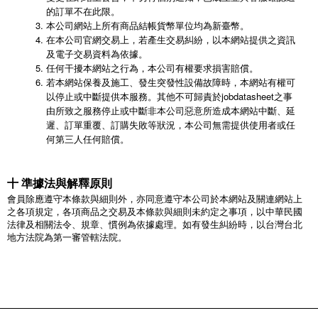
的訂單不在此限。
本公司網站上所有商品結帳貨幣單位均為新臺幣。
在本公司官網交易上，若產生交易糾紛，以本網站提供之資訊
及電子交易資料為依據。
任何干擾本網站之行為，本公司有權要求損害賠償。
若本網站保養及施工、發生突發性設備故障時，本網站有權可
以停止或中斷提供本服務。其他不可歸責於jobdatasheet之事
由所致之服務停止或中斷非本公司惡意所造成本網站中斷、延
遲、訂單重覆、訂購失敗等狀況，本公司無需提供使用者或任
何第三人任何賠償。
十 準據法與解釋原則
會員除應遵守本條款與細則外，亦同意遵守本公司於本網站及關連網站上
之各項規定，各項商品之交易及本條款與細則未約定之事項，以中華民國
法律及相關法令、規章、慣例為依據處理。如有發生糾紛時，以台灣台北
地方法院為第一審管轄法院。