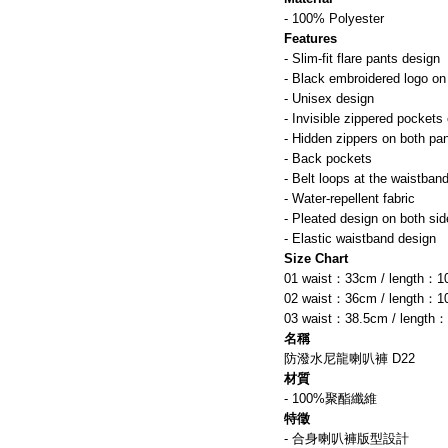
- 100% Polyester
Features
- Slim-fit flare pants design
- Black embroidered logo on
- Unisex design
- Invisible zippered pockets
- Hidden zippers on both pan
- Back pockets
- Belt loops at the waistban
- Water-repellent fabric
- Pleated design on both si
- Elastic waistband design
Size Chart
01 waist：33cm / length：1
02 waist：36cm / length：1
03 waist：38.5cm / length
名稱 
防潑水尼龍喇叭褲 D22
材質
- 100%聚酯纖維
特徵
- 合身喇叭褲版型設計