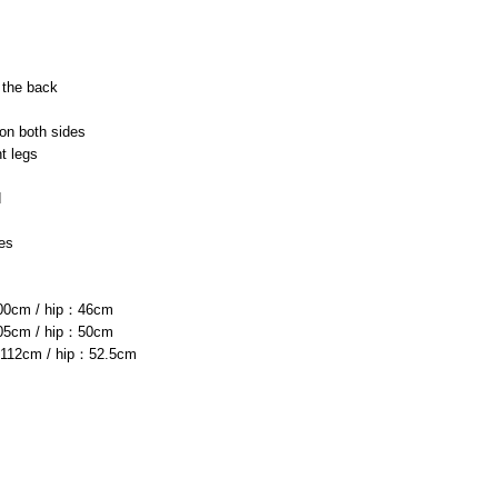
 the back
 on both sides
t legs
d
des
00cm / hip：46cm 
05cm / hip：50cm
：112cm / hip：52.5cm