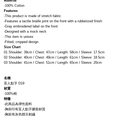
Material
-100% Cotton
Features
-This product is made of stretch fabric
-Features a tactile braille print on the front with a rubberized finish
-Gray embroidered label on the front
-Designed with a mock neck
-This item is unisex
-Fitted, cropped design
Size Chart
01 Shoulder: 39cm / Chest: 47cm / Length: 58cm / Sleeve: 17.5cm
02 Shoulder: 40cm / Chest: 49cm / Length: 61cm / Sleeve: 18.5cm
03 Shoulder: 41cm / Chest: 51cm / Length: 65cm / Sleeve: 20cm
名稱
盲人點字 D19
材質
-100%棉
特徵
-此商品為彈性面料
-胸前印有盲人點字膠面材質
-胸前有灰色標示刺繡